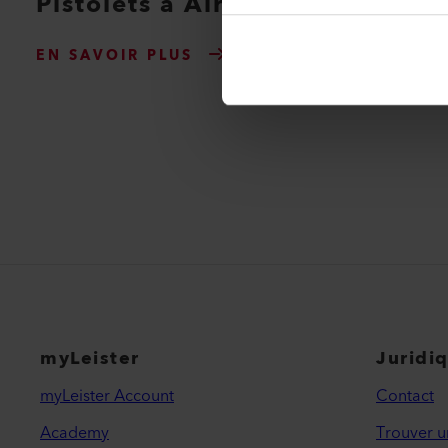
Pistolets à Air Chaud
EN SAVOIR PLUS
myLeister
Juridi
myLeister Account
Contact
Academy
Trouver u