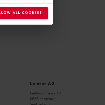
Extrudeuses
LLOW ALL COOKIES
EN SAVOIR PLUS
Leister AG
Galileo-Strasse 10
6056 Kaegiswil
Switzerland