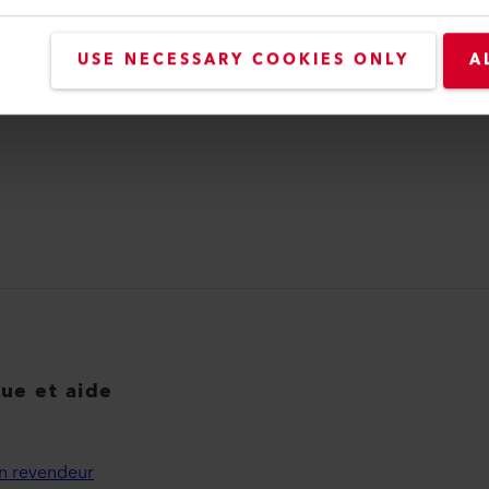
Machines à Souder
USE NECESSARY COOKIES ONLY
A
EN SAVOIR PLUS
que et aide
n revendeur