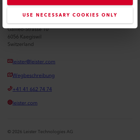
USE NECESSARY COOKIES ONLY
Leister AG
Galileo-Strasse 10
6056 Kaegiswil
Switzerland
leister@leister.com
Wegbeschreibung
+41 41 662 74 74
leister.com
©
2026
Leister Technologies AG