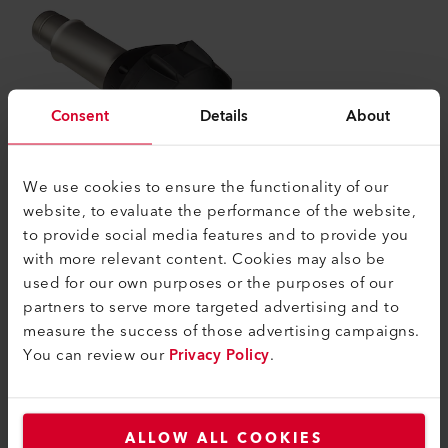
Consent
Details
About
We use cookies to ensure the functionality of our
website, to evaluate the performance of the website,
to provide social media features and to provide you
with more relevant content. Cookies may also be
used for our own purposes or the purposes of our
Heissluftgebläse
partners to serve more targeted advertising and to
measure the success of those advertising campaigns.
You can review our
Privacy Policy
.
MEHR ERFAHREN
ALLOW ALL COOKIES