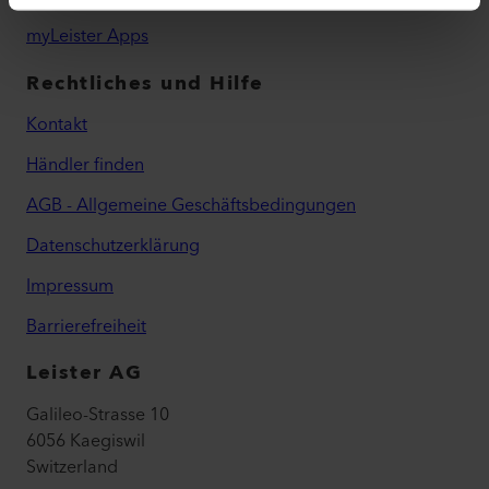
myLeister Apps
Rechtliches und Hilfe
Kontakt
Händler finden
AGB - Allgemeine Geschäftsbedingungen
Datenschutzerklärung
Impressum
Barrierefreiheit
Leister AG
Galileo-Strasse 10
6056 Kaegiswil
Switzerland