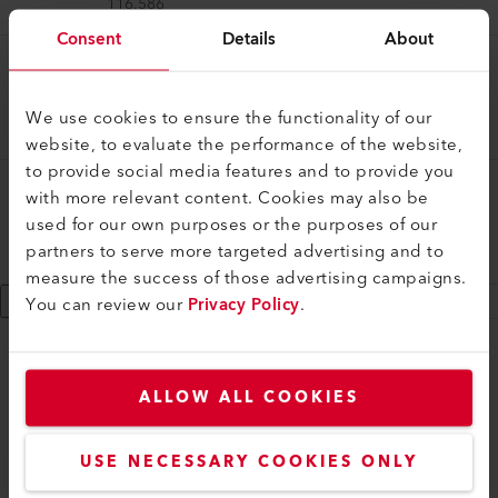
116.586
Consent
Details
About
Gerätekoffer
Gerätekoffer
We use cookies to ensure the functionality of our
119.540
website, to evaluate the performance of the website,
to provide social media features and to provide you
Gerätekoffer
with more relevant content. Cookies may also be
Gerätekoffer
used for our own purposes or the purposes of our
partners to serve more targeted advertising and to
162.757
measure the success of those advertising campaigns.
Show 9 more
You can review our
Privacy Policy
.
myLeister
ALLOW ALL COOKIES
myLeister Account
Academy
USE NECESSARY COOKIES ONLY
Services