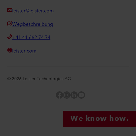
leister@leister.com
Wegbeschreibung
+41 41 662 74 74
leister.com
©
2026
Leister Technologies AG
Facebook
Instagram
LinkedIn
YouTube
We know how.