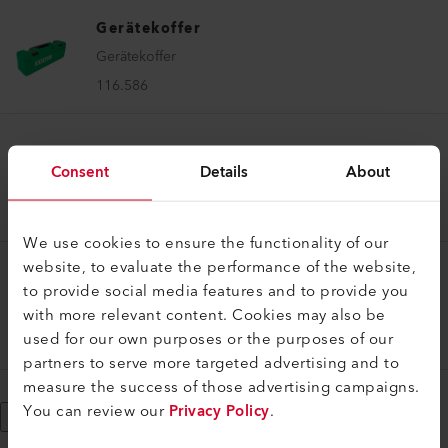
Gerätekoffer
Gerätekoffer
116.586
Gerätekoffer
Consent
Details
About
Gerätekoffer
119.540
We use cookies to ensure the functionality of our
website, to evaluate the performance of the website,
Gerätekoffer
to provide social media features and to provide you
Gerätekoffer
with more relevant content. Cookies may also be
used for our own purposes or the purposes of our
162.757
partners to serve more targeted advertising and to
measure the success of those advertising campaigns.
You can review our
Privacy Policy
.
Mehr anzeigen