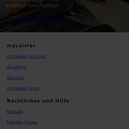
erzählen Geschichten
Geschichten lesen
myLeister
myLeister Account
Academy
Services
myLeister Apps
Rechtliches und Hilfe
Kontakt
Händler finden