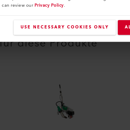
u can review our
Privacy Policy
.
USE NECESSARY COOKIES ONLY
A
 für diese Produkte