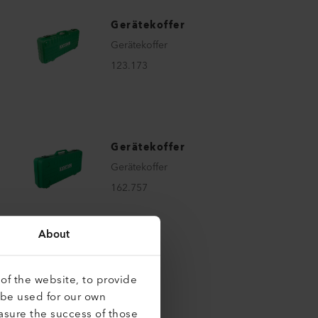
Gerätekoffer
Gerätekoffer
123.173
Gerätekoffer
Gerätekoffer
162.757
About
of the website, to provide
 be used for our own
asure the success of those