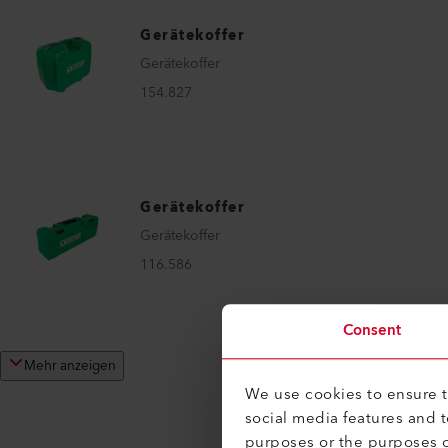
Gerätekoffer
Gerätekoffer
154.827
Gerätekoffer
Gerätekoffer
116.586
Consent
Mehr anzeigen
We use cookies to ensure th
social media features and 
purposes or the purposes o