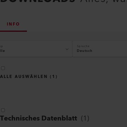
INFO
yp
Sprache
lle
Deutsch
ALLE AUSWÄHLEN
(
1
)
Technisches Datenblatt
(
1
)