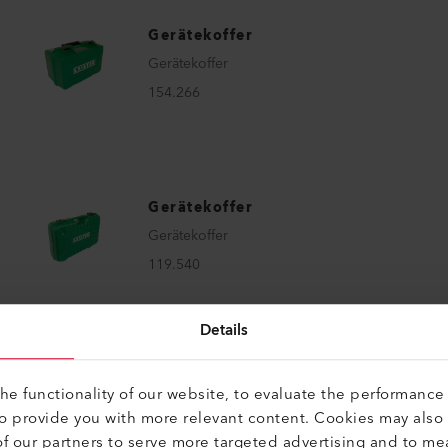
Gerätekoffer
Gerätekoffer
154.266
Gerätekoffer
Gerätekoffer
119.540
Details
e functionality of our website, to evaluate the performance 
to provide you with more relevant content. Cookies may also
f our partners to serve more targeted advertising and to me