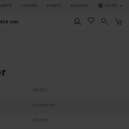
CH
/
DE
RANTIE
STORIES
EVENTS
KONTAKT
BER UNS
er
154.827
Gerätekoffer
605 mm