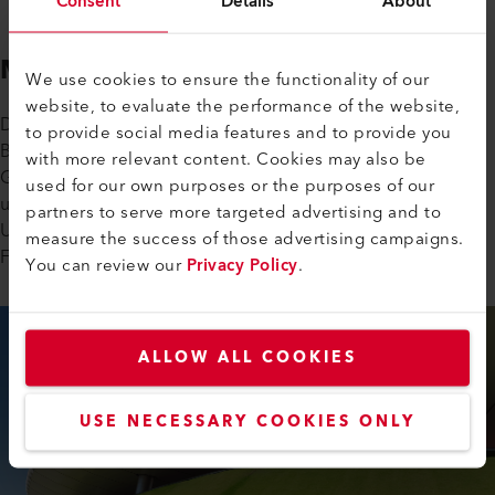
Consent
Details
About
Membranfassaden
We use cookies to ensure the functionality of our
website, to evaluate the performance of the website,
Die textile Fassadengestaltung gewinnt zunehmend an
to provide social media features and to provide you
Bedeutung. Architekten lieben die schier unendliche
with more relevant content. Cookies may also be
Gestaltungsfreiheit bei den dünnhäutigen, lastabtragenden
used for our own purposes or the purposes of our
und vorgespannten Konstruktionen, egal ob es um die
partners to serve more targeted advertising and to
Umsetzung von 3-D-Formen, Einblendung von Licht und
measure the success of those advertising campaigns.
Farbgestaltung geht.
You can review our
Privacy Policy
.
ALLOW ALL COOKIES
USE NECESSARY COOKIES ONLY