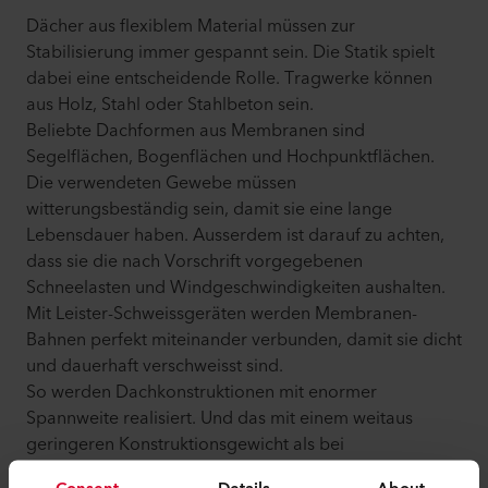
Dächer aus flexiblem Material müssen zur
Stabilisierung immer gespannt sein. Die Statik spielt
dabei eine entscheidende Rolle. Tragwerke können
aus Holz, Stahl oder Stahlbeton sein.
Beliebte Dachformen aus Membranen sind
Segelflächen, Bogenflächen und Hochpunktflächen.
Die verwendeten Gewebe müssen
witterungsbeständig sein, damit sie eine lange
Lebensdauer haben. Ausserdem ist darauf zu achten,
dass sie die nach Vorschrift vorgegebenen
Schneelasten und Windgeschwindigkeiten aushalten.
Mit Leister-Schweissgeräten werden Membranen-
Bahnen perfekt miteinander verbunden, damit sie dicht
und dauerhaft verschweisst sind.
So werden Dachkonstruktionen mit enormer
Spannweite realisiert. Und das mit einem weitaus
geringeren Konstruktionsgewicht als bei
herkömmlichen Dächern.