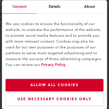
Consent
Details
About
Nach Absenden des Formulars erhalten Sie den Link auf die
Expertise per E-Mail. Ein Experte aus unserem Team kann Sie
kontaktieren, um Ihre Fragen zu beantworten oder
We use cookies to ensure the functionality of our
individuelle Anliegen zu besprechen.
website, to evaluate the performance of the website,
to provide social media features and to provide you
with more relevant content. Cookies may also be
used for our own purposes or the purposes of our
partners to serve more targeted advertising and to
INHALTE DER EXPERTISE
measure the success of those advertising campaigns.
You can review our
Privacy Policy
.
Management Summary
Einleitung
Technische Grundlagen der Heissluft-
Rezirkulation (Recycling)
ALLOW ALL COOKIES
Beschreibung der Hauptkomponenten
Wirtschaftliche und ökologische Betrachtung
USE NECESSARY COOKIES ONLY
Technische Ausführungen verschiedener
Anlagentypen