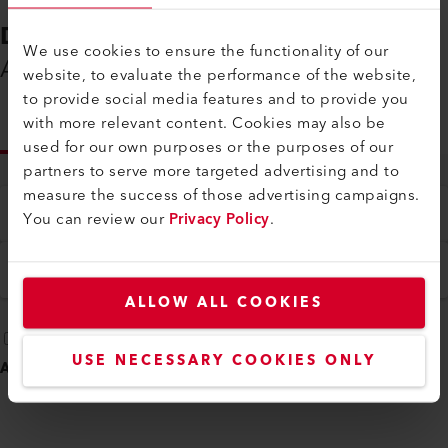
DOWNLOADS
We use cookies to ensure the functionality of our
Alles, was Sie benötigen
website, to evaluate the performance of the website,
to provide social media features and to provide you
with more relevant content. Cookies may also be
INFO
used for our own purposes or the purposes of our
partners to serve more targeted advertising and to
measure the success of those advertising campaigns.
Typ
You can review our
Privacy Policy
.
Alle
Sprache
Deutsch
ALLOW ALL COOKIES
USE NECESSARY COOKIES ONLY
ALLE AUSWÄHLEN
(
12
)