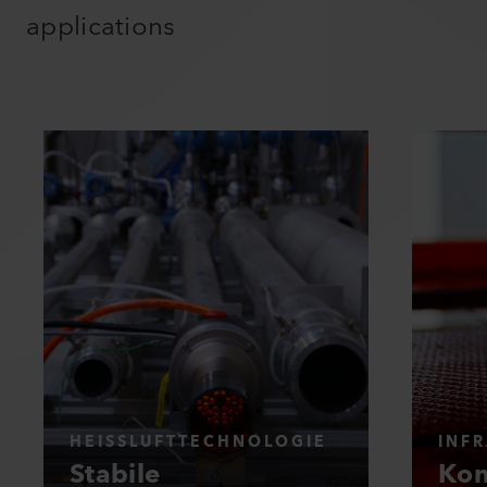
applications
HEISSLUFTTECHNOLOGIE
INF
Stabile
Kon