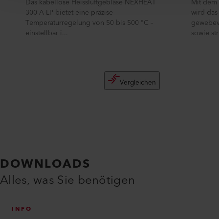
Das kabellose Heissluftgebläse NEXHEAT
Mit dem
300 A-LP bietet eine präzise
wird das
Temperaturregelung von 50 bis 500 °C –
gewebeve
einstellbar i...
sowie str
Vergleichen
DOWNLOADS
Alles, was Sie benötigen
INFO