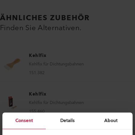
ÄHNLICHES ZUBEHÖR
Finden Sie Alternativen.
Kehlfix
Kehlfix für Dichtungsbahnen
151.382
Kehlfix
Kehlfix für Dichtungsbahnen
155.460
Consent
Details
About