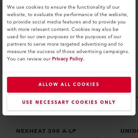
We use cookies to ensure the functionality of our
website, to evaluate the performance of the website,
to provide social media features and to provide you
with more relevant content. Cookies may also be
KOMPATIBEL
used for our own purposes or the purposes of our
Perfekt für diese Produkte
partners to serve more targeted advertising and to
measure the success of those advertising campaigns.
You can review our
Privacy Policy
.
ALLOW ALL COOKIES
USE NECESSARY COOKIES ONLY
NEXHEAT 300 A-LP
UNID