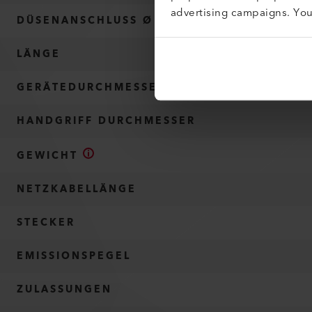
advertising campaigns. Yo
DÜSENANSCHLUSS Ø
LÄNGE
GERÄTEDURCHMESSER
HANDGRIFF DURCHMESSER
GEWICHT
NETZKABELLÄNGE
STECKER
EMISSIONSPEGEL
ZULASSUNGEN