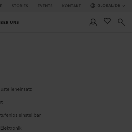
GLOBAL
/
DE
IE
STORIES
EVENTS
KONTAKT
BER UNS
austelleneinsatz
nt
ufenlos einstellbar
Elektronik