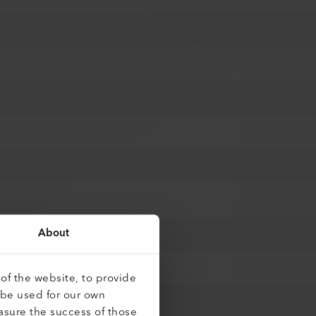
About
of the website, to provide
 be used for our own
asure the success of those