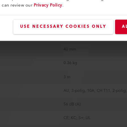
u can review our
Privacy Policy
.
21.3 mm / 0.85 in
235 mm
USE NECESSARY COOKIES ONLY
A
70 mm
40 mm
0.36 kg
3 m
56 dB (A)
CE; KC; S+; UL