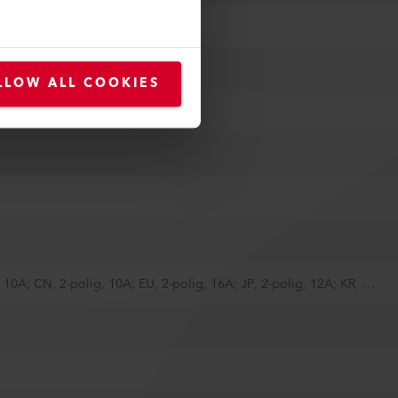
LLOW ALL COOKIES
AU, 3-polig, 10A; CH T11, 2-polig, 10A; CN, 2-polig, 10A; EU, 2-polig, 16A; JP, 2-polig, 12A; KR, 2-polig, 16A; US, 2-polig, 15A, gepolt; ohne Stecker