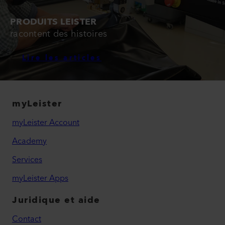
PRODUITS LEISTER
racontent des histoires
Lire les articles
myLeister
myLeister Account
Academy
Services
myLeister Apps
Juridique et aide
Contact