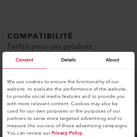
COMPATIBILITÉ
Parfait pour ces produits
Consent
Details
About
We use cookies to ensure the functionality of our
website, to evaluate the performance of the website,
to provide social media features and to provide you
with more relevant content. Cookies may also be
used for our own purposes or the purposes of our
partners to serve more targeted advertising and to
measure the success of those advertising campaigns.
You can review our
Privacy Policy
.
NEXHEAT 300 A-LP
UNID