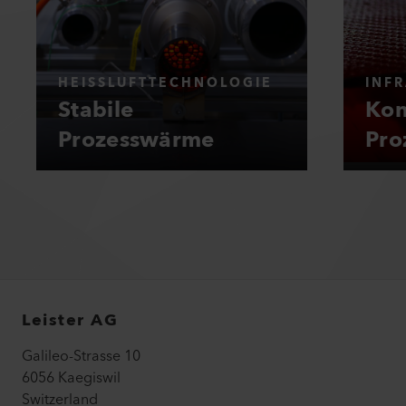
HEISSLUFTTECHNOLOGIE
INF
Stabile
Kon
Prozesswärme
Pro
Leister AG
Galileo-Strasse 10
6056 Kaegiswil
Switzerland