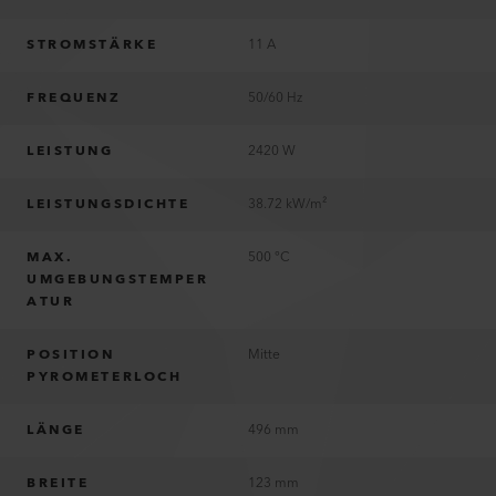
STROMSTÄRKE
11 A
FREQUENZ
50/60 Hz
LEISTUNG
2420 W
LEISTUNGSDICHTE
38.72 kW/m²
MAX.
500 °C
UMGEBUNGSTEMPER
ATUR
POSITION
Mitte
PYROMETERLOCH
LÄNGE
496 mm
BREITE
123 mm