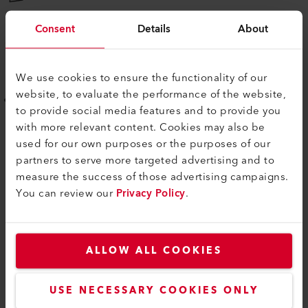
Consent
Details
About
Thermoformverfahren
We use cookies to ensure the functionality of our
Beschichtungsprozess
website, to evaluate the performance of the website,
to provide social media features and to provide you
with more relevant content. Cookies may also be
used for our own purposes or the purposes of our
partners to serve more targeted advertising and to
measure the success of those advertising campaigns.
You can review our
Privacy Policy
.
ÄHNLICHE PRODUKTE
ALLOW ALL COOKIES
Das Beste oder nichts
USE NECESSARY COOKIES ONLY