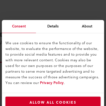
Consent
Details
About
DOWNLOADS
Alles, was Sie benötigen
We use cookies to ensure the functionality of our
website, to evaluate the performance of the website,
to provide social media features and to provide you
INFO
with more relevant content. Cookies may also be
used for our own purposes or the purposes of our
partners to serve more targeted advertising and to
Typ
measure the success of those advertising campaigns.
Alle
You can review our
Privacy Policy
.
Sprache
Deutsch
ALLOW ALL COOKIES