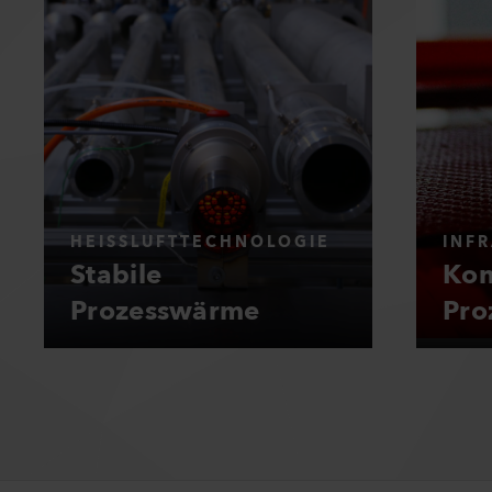
HEISSLUFTTECHNOLOGIE
INF
Stabile
Kon
Prozesswärme
Pro