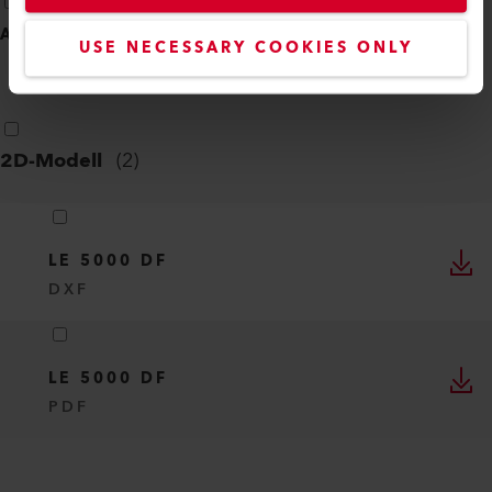
ALLE AUSWÄHLEN
(
12
)
USE NECESSARY COOKIES ONLY
2D-Modell
(
2
)
LE 5000 DF
DXF
LE 5000 DF
PDF