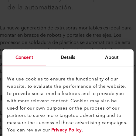
de la automatización.
La nueva generación de extrusoras montables es ideal para
montar en brazos de robots y portales de tres ejes. Los
procesos de soldadura de plásticos se automatizan de esta
manera, lo que permite que los trabajos de soldadura se
lleven a cabo de manera particularmente precisa y rápida, y
Consent
Details
About
al mismo tiempo se reducen los costos de personal. Además,
las extrusoras montables se utilizan en industrias en las que el
We use cookies to ensure the functionality of our
riesgo para la salud de los seres humanos es mayor.
website, to evaluate the performance of the website,
to provide social media features and to provide you
Impresión 3D
with more relevant content. Cookies may also be
used for our own purposes or the purposes of our
Los módulos de extrusión, destinados a ser montados en los
partners to serve more targeted advertising and to
brazos de los robots, proporcionan nuevas posibilidades en
measure the success of those advertising campaigns.
la impresión 3D. Además de la impresión vertical, ahora es
You can review our
Privacy Policy
.
posible imprimir de forma horizontal y en todas las demás