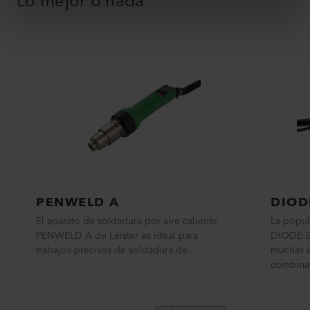
Lo mejor o nada
PENWELD A
DIOD
El aparato de soldadura por aire caliente
La popul
PENWELD A de Leister es ideal para
DIODE S
trabajos precisos de soldadura de...
muchas á
combinac