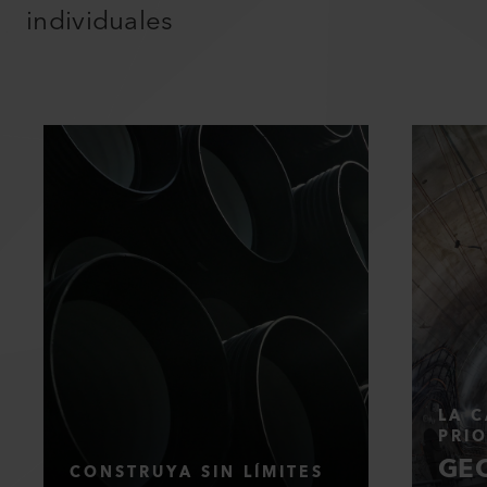
individuales
LA C
PRI
GEO
CONSTRUYA SIN LÍMITES