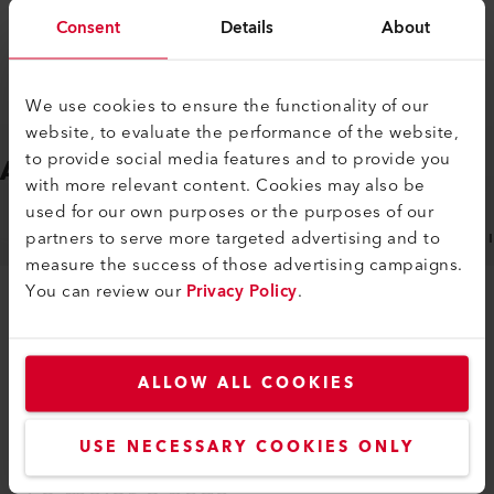
Consent
Details
About
We use cookies to ensure the functionality of our
website, to evaluate the performance of the website,
to provide social media features and to provide you
ACCESORIOS
Fácil de ajustar
with more relevant content. Cookies may also be
used for our own purposes or the purposes of our
partners to serve more targeted advertising and to
BOQUILLAS
ACCESORIOS GENERALES
CONSUMI
measure the success of those advertising campaigns.
You can review our
Privacy Policy
.
ALLOW ALL COOKIES
USE NECESSARY COOKIES ONLY
PRODUCTOS SIMILARES