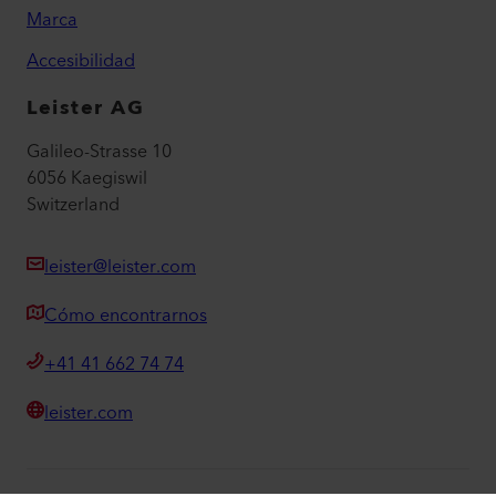
Marca
Accesibilidad
Leister AG
Galileo-Strasse 10
6056 Kaegiswil
Switzerland
leister@leister.com
Cómo encontrarnos
+41 41 662 74 74
leister.com