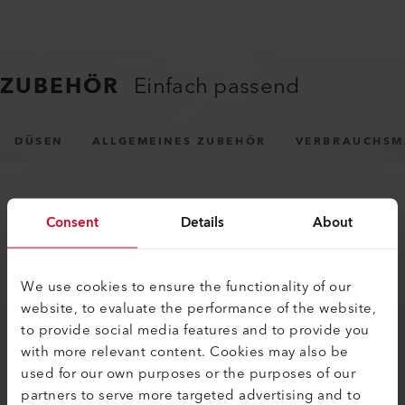
ZUBEHÖR
Einfach passend
DÜSEN
ALLGEMEINES ZUBEHÖR
VERBRAUCHSM
Consent
Details
About
We use cookies to ensure the functionality of our
website, to evaluate the performance of the website,
ÄHNLICHE PRODUKTE
to provide social media features and to provide you
Das Beste oder nichts
with more relevant content. Cookies may also be
used for our own purposes or the purposes of our
partners to serve more targeted advertising and to