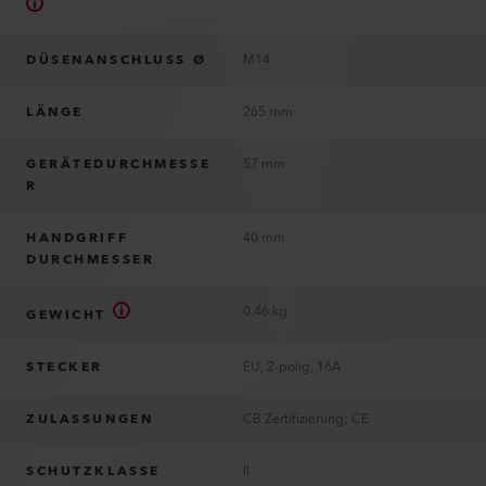
DÜSENANSCHLUSS Ø
M14
LÄNGE
265 mm
GERÄTEDURCHMESSE
57 mm
R
HANDGRIFF
40 mm
DURCHMESSER
0.46 kg
GEWICHT
STECKER
EU, 2-polig, 16A
ZULASSUNGEN
CB Zertifizierung; CE
SCHUTZKLASSE
II