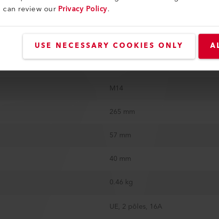
u can review our
Privacy Policy
.
3 m
Non
USE NECESSARY COOKIES ONLY
A
Oui
M14
265 mm
57 mm
40 mm
0.46 kg
UE, 2 pôles, 16A