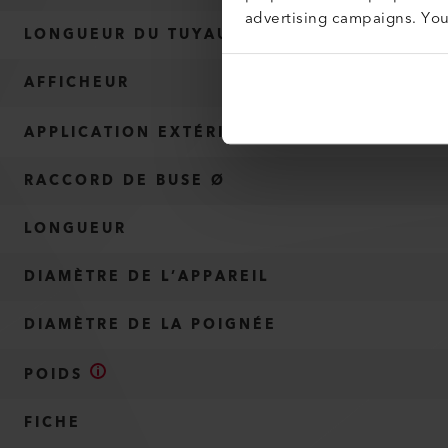
advertising campaigns. Yo
LONGUEUR DU TUYAU D’AIR
AFFICHEUR
APPLICATION EXTÉRIEURE
RACCORD DE BUSE Ø
LONGUEUR
DIAMÈTRE DE L’APPAREIL
DIAMÈTRE DE LA POIGNÉE
POIDS
FICHE