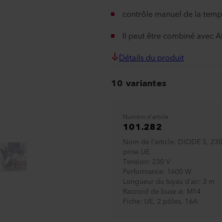
contrôle manuel de la temp
Il peut être combiné ave
Détails du produit
10 variantes
Numéro d'article
101.282
Nom de l’article
DIODE S, 23
prise UE
Tension
230 V
Performance
1600 W
Longueur du tuyau d’air
3 m
Raccord de buse ø
M14
Fiche
UE, 2 pôles, 16A