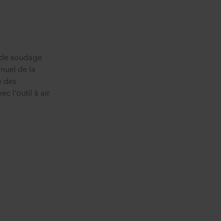
l de soudage
anuel de la
e des
 l'outil à air