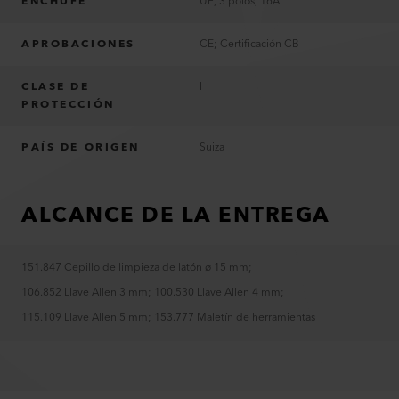
ENCHUFE
UE, 3 polos, 16A
APROBACIONES
CE; Certificación CB
CLASE DE
I
PROTECCIÓN
PAÍS DE ORIGEN
Suiza
ALCANCE DE LA ENTREGA
151.847 Cepillo de limpieza de latón ø 15 mm
;
106.852 Llave Allen 3 mm
;
100.530 Llave Allen 4 mm
;
115.109 Llave Allen 5 mm
;
153.777 Maletín de herramientas