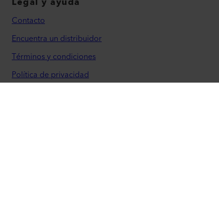
Legal y ayuda
Contacto
Encuentra un distribuidor
Términos y condiciones
Política de privacidad
Marca
Accesibilidad
Leister AG
Galileo-Strasse 10
6056 Kaegiswil
Switzerland
leister@leister.com