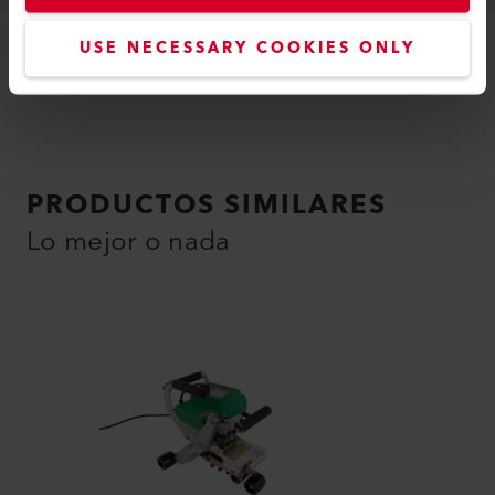
USE NECESSARY COOKIES ONLY
PRODUCTOS SIMILARES
Lo mejor o nada