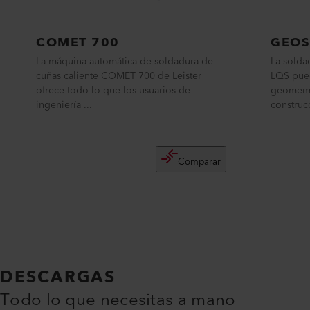
COMET 700
GEOS
La máquina automática de soldadura de
La sold
cuñas caliente COMET 700 de Leister
LQS pued
ofrece todo lo que los usuarios de
geomembr
ingeniería ...
construcc
Comparar
DESCARGAS
Todo lo que necesitas a mano