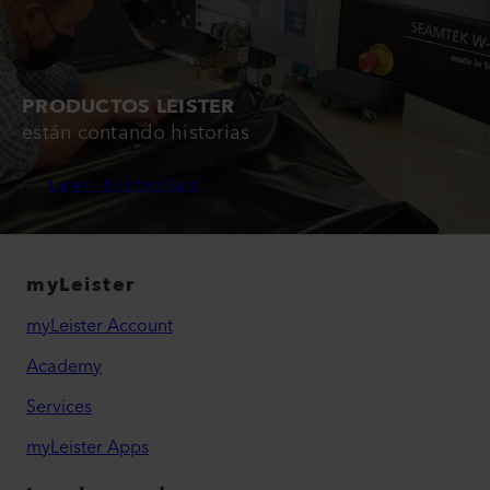
PRODUCTOS LEISTER
están contando historias
Leer historias
myLeister
myLeister Account
Academy
Services
myLeister Apps