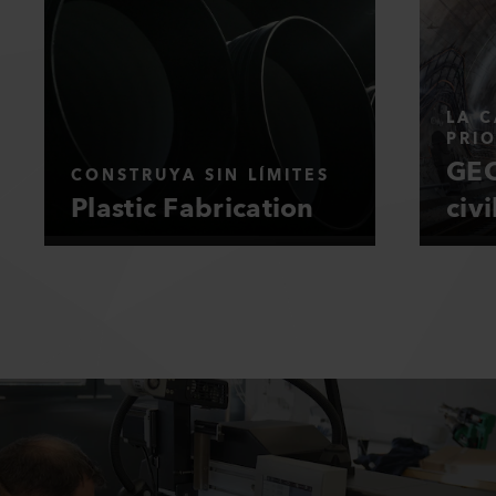
LA C
PRI
GEO
CONSTRUYA SIN LÍMITES
Plastic Fabrication
civi