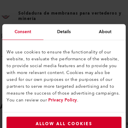
Soldadura de membranas para vertederos y
minería
Consent
Details
About
Impermeabilización de estanques
We use cookies to ensure the functionality of our
Impermeabilización de embalses y canales
website, to evaluate the performance of the website,
to provide social media features and to provide you
with more relevant content. Cookies may also be
used for our own purposes or the purposes of our
partners to serve more targeted advertising and to
measure the success of those advertising campaigns.
You can review our
Privacy Policy
.
ACCESORIOS
Fácil de ajustar
ALLOW ALL COOKIES
ACCESORIOS ESPECÍFICOS DE LA MÁQUINA
ACCE