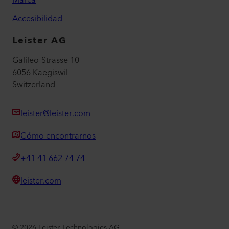
Accesibilidad
Leister AG
Galileo-Strasse 10
6056 Kaegiswil
Switzerland
leister@leister.com
Cómo encontrarnos
+41 41 662 74 74
leister.com
©
2026
Leister Technologies AG