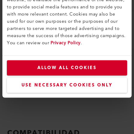
151.847
to provide social media features and to provide you
with more relevant content. Cookies may also be
used for our own purposes or the purposes of our
Cepillo
partners to serve more targeted advertising and to
Cepillo de limpieza de latón ø 5 mm
measure the success of those advertising campaigns.
114.239
You can review our
Privacy Policy
.
Cepillo
ALLOW ALL COOKIES
Cepillo de alambre
169.623
USE NECESSARY COOKIES ONLY
COMPATIBILIDAD