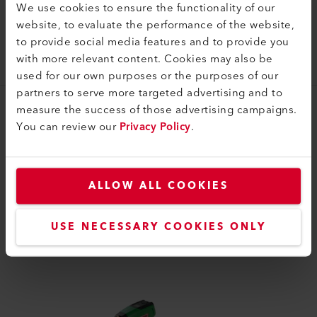
We use cookies to ensure the functionality of our
website, to evaluate the performance of the website,
Boquilla reflectora
to provide social media features and to provide you
Reflector tipo coladera (ø 31.5) 50 x 34 mm
with more relevant content. Cookies may also be
106.161
used for our own purposes or the purposes of our
partners to serve more targeted advertising and to
measure the success of those advertising campaigns.
You can review our
Privacy Policy
.
ALLOW ALL COOKIES
COMPATIBILIDAD
Perfecto para estos productos
USE NECESSARY COOKIES ONLY