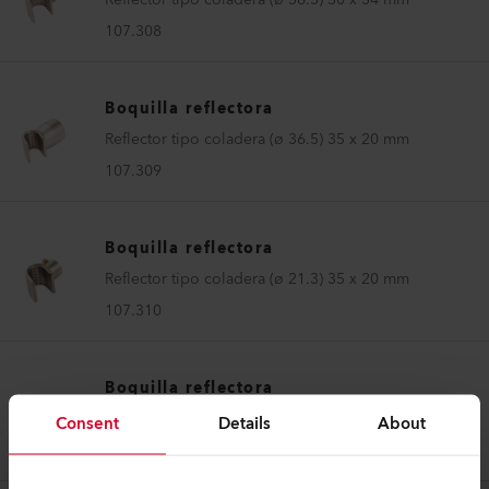
107.308
Boquilla reflectora
Reflector tipo coladera (ø 36.5) 35 x 20 mm
107.309
Boquilla reflectora
Reflector tipo coladera (ø 21.3) 35 x 20 mm
107.310
Boquilla reflectora
Reflector tipo coladera (ø 8.0) 13 x 10 mm
Consent
Details
About
107.324