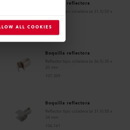
Boquilla reflectora
Reflector tipo coladera (ø 31.5) 50 x
34 mm
107.337
LLOW ALL COOKIES
Boquilla reflectora
Reflector tipo coladera (ø 36.5) 35 x
20 mm
107.309
Boquilla reflectora
Reflector tipo coladera (ø 31.5) 50 x
34 mm
106.161