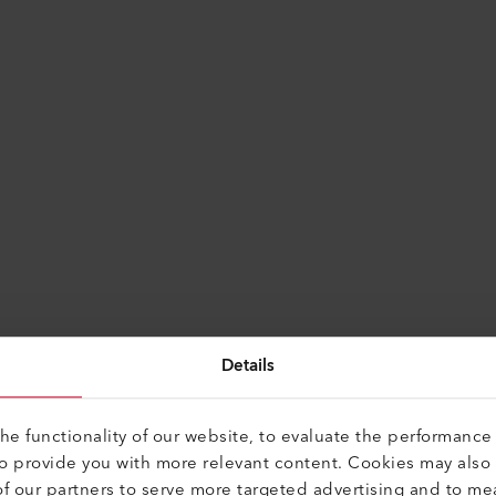
Details
ES
Encuentra alternativas
e functionality of our website, to evaluate the performance 
to provide you with more relevant content. Cookies may also
f our partners to serve more targeted advertising and to me