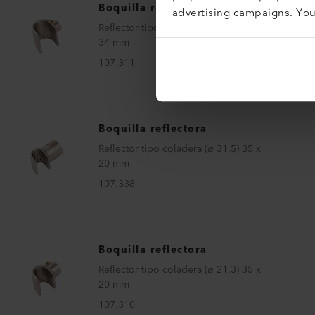
Boquilla reflectora
advertising campaigns. Yo
Reflector tipo coladera (ø 21.3) 50 x
34 mm
107.311
Boquilla reflectora
Reflector tipo coladera (ø 31.5) 35 x
20 mm
107.338
Boquilla reflectora
Reflector tipo coladera (ø 21.3) 35 x
20 mm
107.310