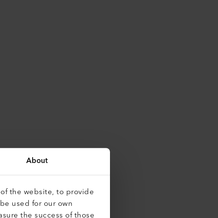
About
.
of the website, to provide
 be used for our own
asure the success of those