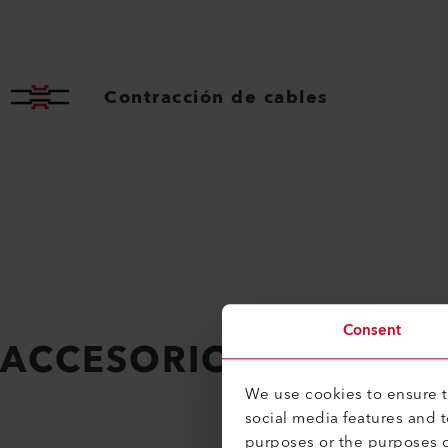
Contracción de cables
Consent
ACCESORIOS SIMILAR
We use cookies to ensure th
social media features and 
purposes or the purposes o