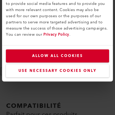
to provide social media features and to provide you
Buse tubulaire
with more relevant content. Cookies may also be
Buse tubulaire (ø 36.5) ø 5 mm, 150 mm
used for our own purposes or the purposes of our
105.818
partners to serve more targeted advertising and to
measure the success of those advertising campaigns.
You can review our
Privacy Policy
.
Buse tubulaire
Buse tubulaire (ø 36.5) ø 5 mm, 45 mm
105.819
ALLOW ALL COOKIES
USE NECESSARY COOKIES ONLY
Afficher plus
COMPATIBILITÉ
Parfait pour ces produits