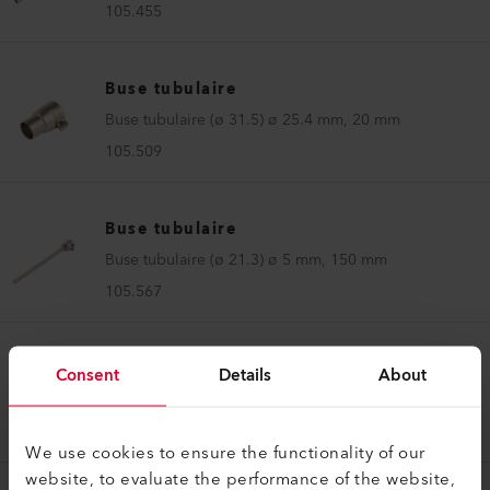
105.455
Buse tubulaire
Buse tubulaire (ø 31.5) ø 25.4 mm, 20 mm
105.509
Buse tubulaire
Buse tubulaire (ø 21.3) ø 5 mm, 150 mm
105.567
Buse tubulaire
Consent
Details
About
Buse tubulaire (ø 31.5) ø 5 mm, 100 mm
105.575
We use cookies to ensure the functionality of our
website, to evaluate the performance of the website,