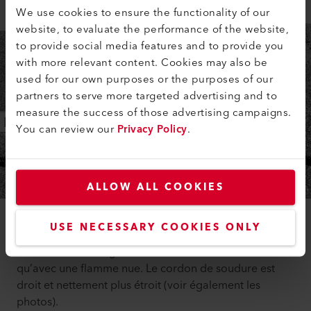
We use cookies to ensure the functionality of our
website, to evaluate the performance of the website,
to provide social media features and to provide you
with more relevant content. Cookies may also be
used for our own purposes or the purposes of our
partners to serve more targeted advertising and to
measure the success of those advertising campaigns.
You can review our
Privacy Policy
.
ALLOW ALL COOKIES
USE NECESSARY COOKIES ONLY
Le soudage à air chaud sans flamme donne des
résultats de soudage considérablement meilleurs
qu’avec une flamme nue. Le cordon de soudure est
droit et nettement plus étroit (voir également les
photos).