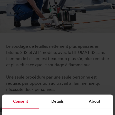
Le soudage de feuilles nettement plus épaisses en
bitume SBS et APP modifié, avec le BITUMAT B2 sans
flamme de Leister, est beaucoup plus sûr, plus rentable
et plus efficace que le soudage à flamme nue.
Une seule procédure par une seule personne est
requise, par opposition au travail à flamme nue qui
nécessite deux personnes.
Consent
Details
About
Flamme nue vs BITUMAT