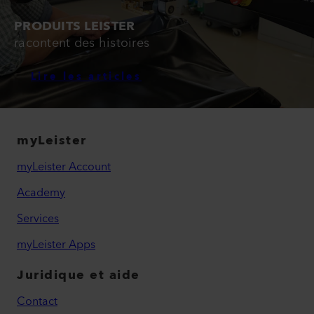
PRODUITS LEISTER
racontent des histoires
Lire les articles
myLeister
myLeister Account
Academy
Services
myLeister Apps
Juridique et aide
Contact