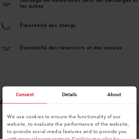
Soudage de membranes dans les décharges et
les mines
Étanchéité des étangs
Étanchéité des réservoirs et des canaux
Consent
Details
About
ACCESSOIRES
Facile à installer
We use cookies to ensure the functionality of our
ACCESSOIRES SPÉCIFIQUES AUX MACHINE
ACCES
website, to evaluate the performance of the website,
to provide social media features and to provide you