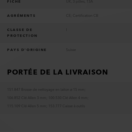
FICHE
UK, 3 pôles, 13A
AGRÉMENTS
CE; Certification CB
CLASSE DE
I
PROTECTION
PAYS D'ORIGINE
Suisse
PORTÉE DE LA LIVRAISON
151.847 Brosse de nettoyage en laiton ø 15 mm
;
106.852 Clé Allen 3 mm
;
100.530 Clé Allen 4 mm
;
115.109 Clé Allen 5 mm
;
153.777 Caisse à outils