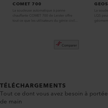
COMET 700
GEOS
La soudeuse automatique à panne
La soud
chauffante COMET 700 de Leister offre
LQS peut
tout ce que les utilisateurs du génie civil...
géomembr
Comparer
TÉLÉCHARGEMENTS
Tout ce dont vous avez besoin à portée
de main