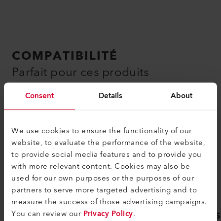
COMPATIBILITÉ
Parfait pour ces produits
Consent
Details
About
We use cookies to ensure the functionality of our
website, to evaluate the performance of the website,
to provide social media features and to provide you
with more relevant content. Cookies may also be
used for our own purposes or the purposes of our
partners to serve more targeted advertising and to
measure the success of those advertising campaigns.
You can review our
Privacy Policy
.
VARIMAT 300
GEOS