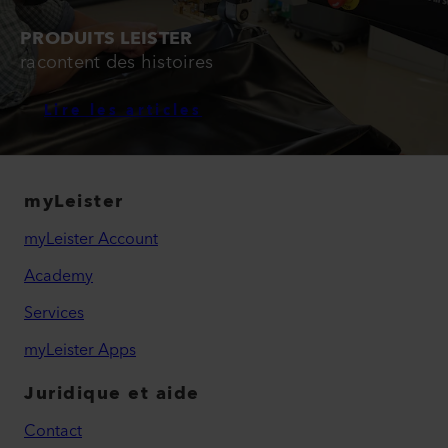
PRODUITS LEISTER
racontent des histoires
Lire les articles
myLeister
myLeister Account
Academy
Services
myLeister Apps
Juridique et aide
Contact