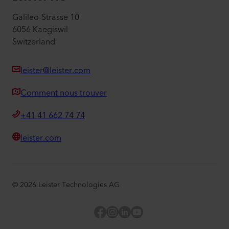
Galileo-Strasse 10
6056 Kaegiswil
Switzerland
leister@leister.com
Comment nous trouver
+41 41 662 74 74
leister.com
©
2026
Leister Technologies AG
Facebook
Instagram
LinkedIn
YouTube