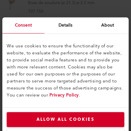
Buse de soudure (ø 21.3) ø 2.5 mm
107.150
Consent
Details
About
Buses de soudure
Buse de soudure (ø 21.3) ø 7 mm
We use cookies to ensure the functionality of our
107.149
website, to evaluate the performance of the website,
to provide social media features and to provide you
with more relevant content. Cookies may also be
used for our own purposes or the purposes of our
partners to serve more targeted advertising and to
measure the success of those advertising campaigns.
You can review our
Privacy Policy
.
COMPATIBILITÉ
Parfait pour ces produits
ALLOW ALL COOKIES