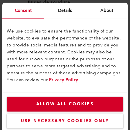
Buses de soudure
Consent
Details
About
Buse de soudure (ø 21.3) ø 7 mm
107.149
We use cookies to ensure the functionality of our
website, to evaluate the performance of the website,
to provide social media features and to provide you
with more relevant content. Cookies may also be
used for our own purposes or the purposes of our
partners to serve more targeted advertising and to
COMPATIBILITÉ
measure the success of those advertising campaigns.
Parfait pour ces produits
You can review our
Privacy Policy
.
ALLOW ALL COOKIES
USE NECESSARY COOKIES ONLY