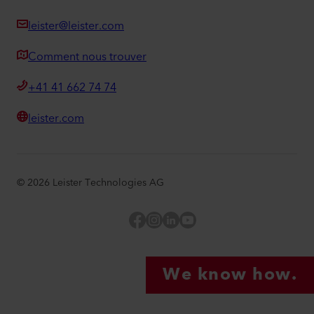
leister@leister.com
Comment nous trouver
+41 41 662 74 74
leister.com
©
2026
Leister Technologies AG
Facebook
Instagram
LinkedIn
YouTube
We know how.