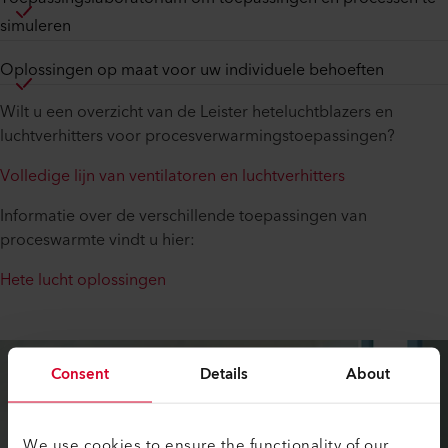
simuleren
Oplossingen op maat voor uw individuele behoeften
Wilt u een overzicht van de Leister heteluchtblazers en
luchtverhitters voor procesverwarmingstoepassingen?
Volledige lijn van ventilatoren en luchtverhitters
Informatie over de verschillende toepassingen van
proceswarmte vindt u hier:
Hete lucht oplossingen
Consent
Details
About
We use cookies to ensure the functionality of our