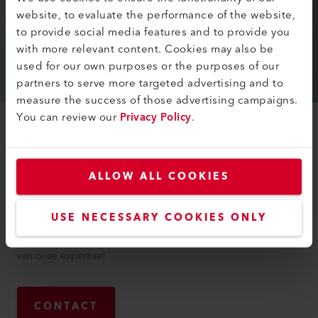
website, to evaluate the performance of the website,
to provide social media features and to provide you
with more relevant content. Cookies may also be
used for our own purposes or the purposes of our
partners to serve more targeted advertising and to
measure the success of those advertising campaigns.
You can review our
Privacy Policy
.
CONTACT
Leister International
ALLOW ALL COOKIES
Ons team bij Leister International staat altijd klaar om je
vragen en zorgen te beantwoorden. Of je nu technisch advies,
USE NECESSARY COOKIES ONLY
productinformatie of ondersteuning bij je project nodig hebt,
wij helpen je graag. Neem contact met ons op en profiteer
van onze expertise!
CONTACT