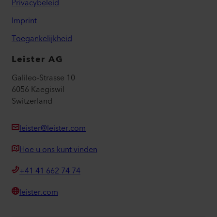
Privacybeleid
Imprint
Toegankelijkheid
Leister AG
Galileo-Strasse 10
6056 Kaegiswil
Switzerland
leister@leister.com
Hoe u ons kunt vinden
+41 41 662 74 74
leister.com