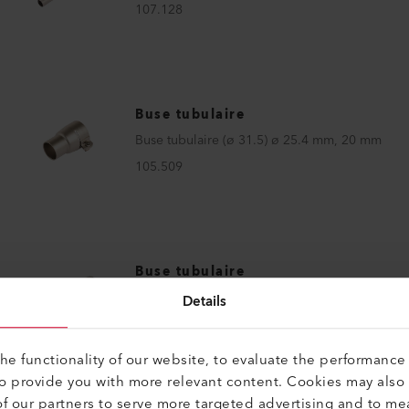
107.128
Buse tubulaire
Buse tubulaire (ø 31.5) ø 25.4 mm, 20 mm
105.509
Buse tubulaire
Buse tubulaire (ø 36.5) ø 5 mm, 150 mm
Details
105.818
e functionality of our website, to evaluate the performance 
to provide you with more relevant content. Cookies may also
f our partners to serve more targeted advertising and to me