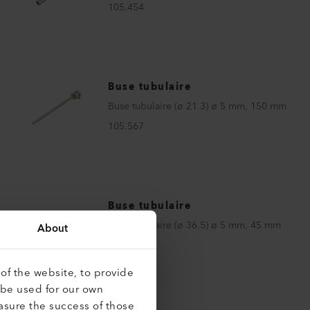
105.454
Buse tubulaire
Buse tubulaire (ø 21.3) ø 5 mm, 150 mm
105.567
Buse tubulaire
Buse tubulaire (ø 36.5) ø 5 mm, 45 mm
About
105.819
of the website, to provide
 be used for our own
asure the success of those