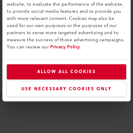
website, to evaluate the performance of the website,
to provide social media features and to provide you
with more relevant content. Cookies may also be
Buse tubulaire
used for our own purposes or the purposes of our
Buse tubulaire (ø 36.5) ø 5 mm, 150 mm
partners to serve more targeted advertising and to
105.818
measure the success of those advertising campaigns.
You can review our
Privacy Policy
.
Buse tubulaire
Buse tubulaire (ø 36.5) ø 5 mm, 45 mm
ALLOW ALL COOKIES
105.819
USE NECESSARY COOKIES ONLY
Afficher plus