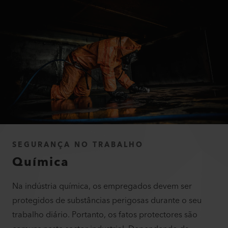
SEGURANÇA NO TRABALHO
Química
Na indústria química, os empregados devem ser
protegidos de substâncias perigosas durante o seu
trabalho diário. Portanto, os fatos protectores são