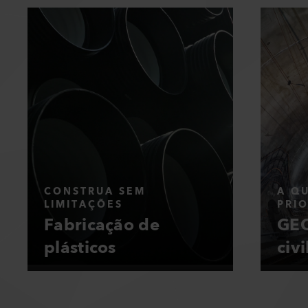
CONSTRUA SEM
A Q
LIMITAÇÕES
PRI
Fabricação de
GEO
plásticos
civi