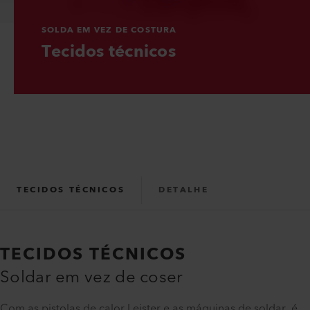
SOLDA EM VEZ DE COSTURA
Tecidos técnicos
TECIDOS TÉCNICOS
DETALHE
APLICAÇÕES
TECIDOS TÉCNICOS
LIVRO BRANCO
Soldar em vez de coser
Com as pistolas de calor Leister e as máquinas de soldar, é
PRODUTOS
SERVIÇOS