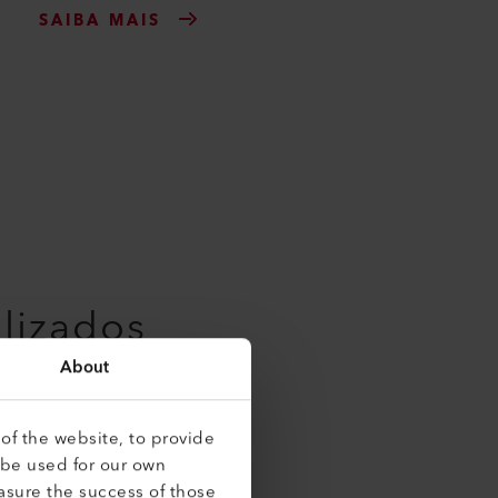
SAIBA MAIS
lizados
About
of the website, to provide
 be used for our own
asure the success of those