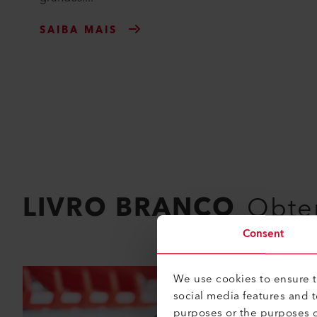
SAIBA MAIS
LIVRO BRANCO
Obte
Consent
We use cookies to ensure th
social media features and 
purposes or the purposes o