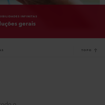
IBILIDADES INFINITAS
luções gerais
AS
TOPO
 todo o