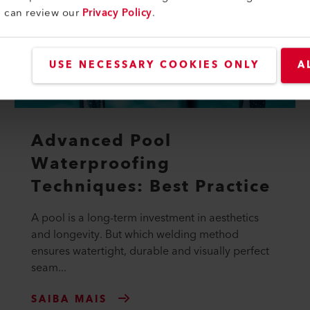
u can review our
Privacy Policy
.
USE NECESSARY COOKIES ONLY
A
Advanced Pool
Waterproofing
Techniques: Best Practice
A pool is a long-term investment in aesthetics
and longevity. But which welding method
ensures watertight, durable and visually perfect
seam...
SAIBA MAIS