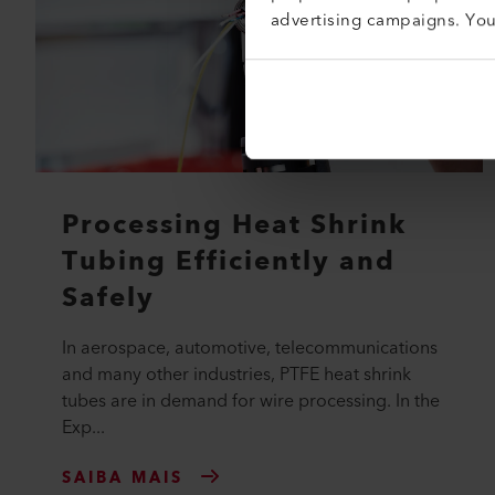
advertising campaigns. Yo
Processing Heat Shrink
Tubing Efficiently and
Safely
In aerospace, automotive, telecommunications
and many other industries, PTFE heat shrink
tubes are in demand for wire processing. In the
Exp...
SAIBA MAIS