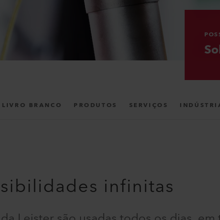
POSS
So
LIVRO BRANCO
PRODUTOS
SERVIÇOS
INDÚSTRI
sibilidades infinitas
s da Leister são usadas todos os dias, em