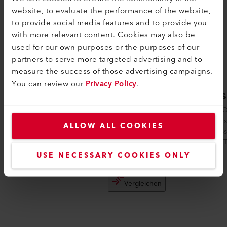
website, to evaluate the performance of the website,
to provide social media features and to provide you
with more relevant content. Cookies may also be
used for our own purposes or the purposes of our
partners to serve more targeted advertising and to
measure the success of those advertising campaigns.
You can review our
Privacy Policy
.
COMET 700
GEOS
Der Heizkeil-Schweissautomat COMET 700
Der GEO
von Leister bietet alles, was sich
wartungs
ALLOW ALL COOKIES
Anwender:innen im Tiefbau beim...
Schweiss
für den T
USE NECESSARY COOKIES ONLY
Vergleichen