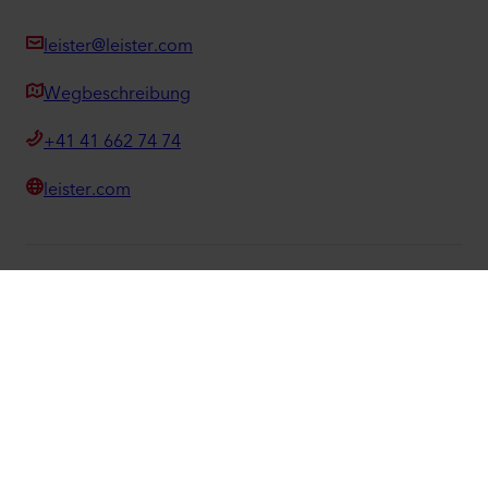
leister@leister.com
Wegbeschreibung
+41 41 662 74 74
leister.com
©
2026
Leister Technologies AG
Facebook
Instagram
LinkedIn
YouTube
We know how.