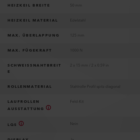
HEIZKEIL BREITE
50 mm
HEIZKEIL MATERIAL
Edelstahl
MAX. ÜBERLAPPUNG
125 mm
MAX. FÜGEKRAFT
1000 N
SCHWEISSNAHTBREIT
2 x 15 mm / 2 x 0.59 in
E
ROLLENMATERIAL
Stahlrolle Profil spitz diagonal
LAUFROLLEN
Feld-Kit
AUSSTATTUNG
Nein
LQS
DISPLAY
Ja