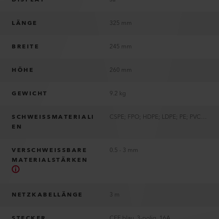
LÄNGE
325 mm
BREITE
245 mm
HÖHE
260 mm
GEWICHT
9.2 kg
SCHWEISSMATERIALI
CSPE; FPO; HDPE; LDPE; PE; PVC; TPO
EN
VERSCHWEISSBARE
0.5 - 3 mm
MATERIALSTÄRKEN
NETZKABELLÄNGE
3 m
STECKER
CEE blau, 3-polig, 16A