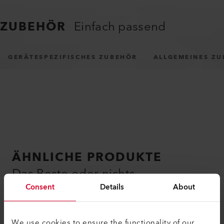
ZUBEHÖR
Einfach passend
GERÄTESPEZIFISCHES ZUBEHÖR
ALLGEMEINES Z
ÄHNLICHE PRODUKTE
Das Beste oder nichts
Consent
Details
About
We use cookies to ensure the functionality of our