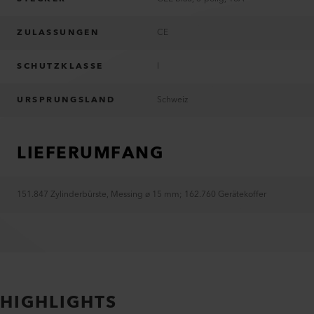
ZULASSUNGEN
CE
SCHUTZKLASSE
I
URSPRUNGSLAND
Schweiz
LIEFERUMFANG
151.847 Zylinderbürste, Messing ø 15 mm
;
162.760 Gerätekoffer
HIGHLIGHTS