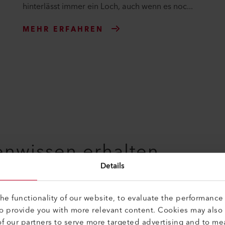
hinterlässt immer ein Loch, auch wenn es noc...
MEHR ERFAHREN
enwissen erhalten
Details
e functionality of our website, to evaluate the performance 
to provide you with more relevant content. Cookies may also
f our partners to serve more targeted advertising and to me