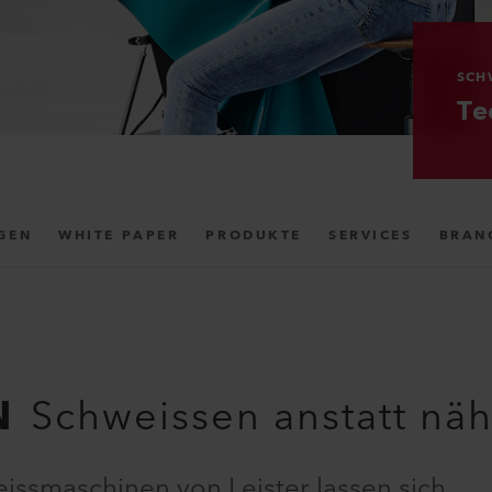
SCH
Te
GEN
WHITE PAPER
PRODUKTE
SERVICES
BRAN
N
Schweissen anstatt nä
eissmaschinen von Leister lassen sich