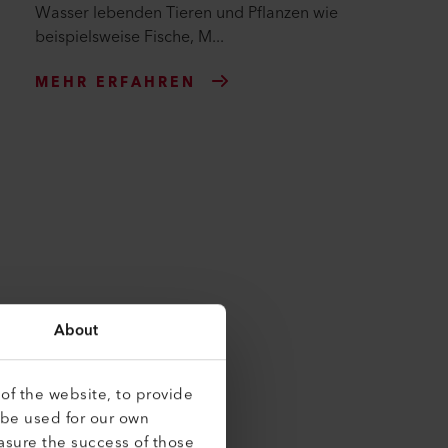
Wasser lebenden Tieren und Pflanzen wie
beispielsweise Fische, M...
MEHR ERFAHREN
About
of the website, to provide
 be used for our own
asure the success of those