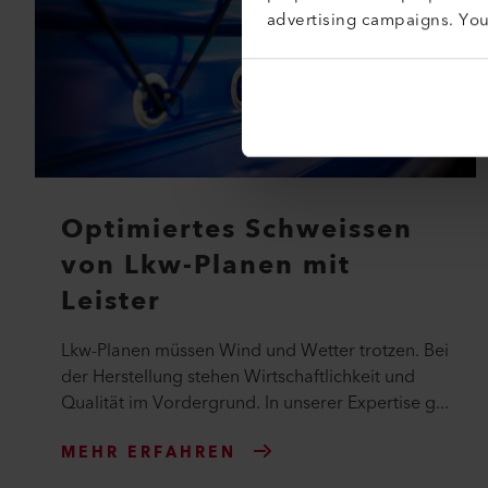
advertising campaigns. Yo
Optimiertes Schweissen
von Lkw-Planen mit
Leister
Lkw-Planen müssen Wind und Wetter trotzen. Bei
der Herstellung stehen Wirtschaftlichkeit und
Qualität im Vordergrund. In unserer Expertise g...
MEHR ERFAHREN