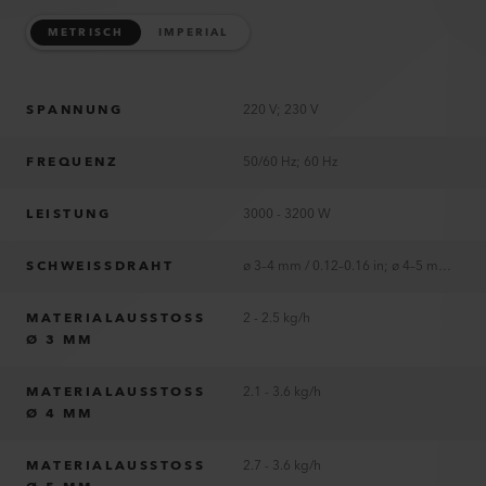
METRISCH
IMPERIAL
SPANNUNG
220 V; 230 V
FREQUENZ
50/60 Hz; 60 Hz
LEISTUNG
3000 - 3200 W
SCHWEISSDRAHT
ø 3–4 mm / 0.12–0.16 in; ø 4–5 mm / 0.16–0.2 in
MATERIALAUSSTOSS
2 - 2.5 kg/h
Ø 3 MM
MATERIALAUSSTOSS
2.1 - 3.6 kg/h
Ø 4 MM
MATERIALAUSSTOSS
2.7 - 3.6 kg/h