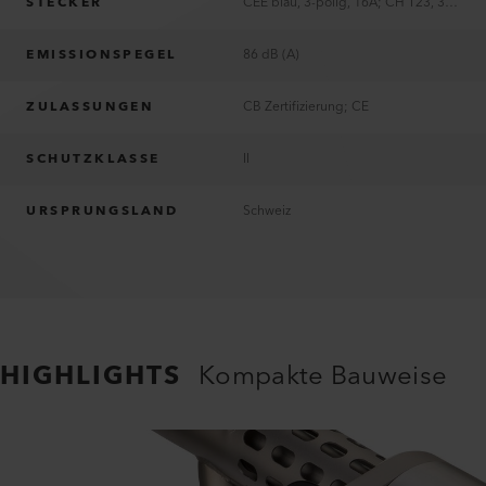
STECKER
CEE blau, 3-polig, 16A; CH T23, 3-polig, 16A; EU, 2-polig, 16A; KR, 2-polig, 16A; ohne Stecker
EMISSIONSPEGEL
86 dB (A)
ZULASSUNGEN
CB Zertifizierung; CE
SCHUTZKLASSE
II
URSPRUNGSLAND
Schweiz
HIGHLIGHTS
Kompakte Bauweise