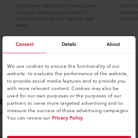
Der Extruder WELDPLAST S4 von Leister
Der FUSI
ist in zwei Ausführungen erhältlich: in
Handschw
einer besonders für den Apparate- und
und dral
Behä...
Consent
Details
About
Vergleichen
We use cookies to ensure the functionality of our
website, to evaluate the performance of the website,
to provide social media features and to provide you
with more relevant content. Cookies may also be
used for our own purposes or the purposes of our
DOWNLOADS
partners to serve more targeted advertising and to
Alles, was Sie benötigen
measure the success of those advertising campaigns.
You can review our
Privacy Policy
.
INFO