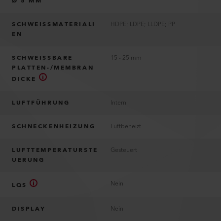
Ø 5 MM
SCHWEISSMATERIALI
HDPE; LDPE; LLDPE; PP
EN
SCHWEISSBARE
15 - 25 mm
PLATTEN-/MEMBRAN
DICKE
LUFTFÜHRUNG
Intern
SCHNECKENHEIZUNG
Luftbeheizt
LUFTTEMPERATURSTE
Gesteuert
UERUNG
Nein
LQS
DISPLAY
Nein