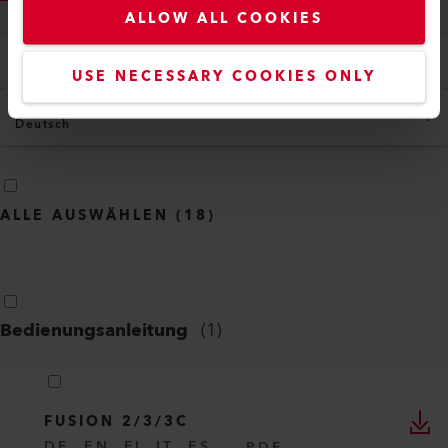
ALLOW ALL COOKIES
Typ
Alle
USE NECESSARY COOKIES ONLY
Sprache
Deutsch
ALLE AUSWÄHLEN
(
18
)
Bedienungsanleitung
(
1
)
FUSION 2/3/3C
DE, EN, FI, IT, ES, ...
PDF