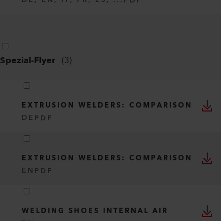
DE, EN, IT, FR, ES, ...
PDF
Spezial-Flyer
(
3
)
EXTRUSION WELDERS: COMPARISON
DE
PDF
EXTRUSION WELDERS: COMPARISON
EN
PDF
WELDING SHOES INTERNAL AIR