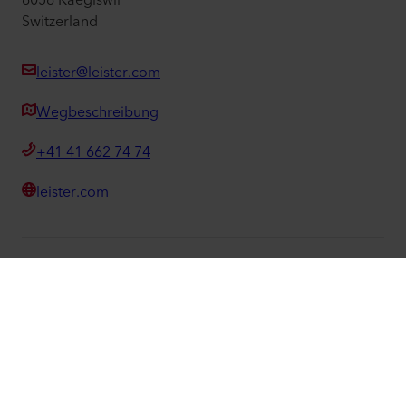
Switzerland
leister@leister.com
Wegbeschreibung
+41 41 662 74 74
leister.com
©
2026
Leister Technologies AG
Facebook
Instagram
LinkedIn
YouTube
We know how.