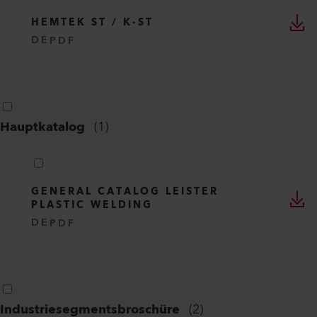
HEMTEK ST / K-ST
DE
PDF
Hauptkatalog
(
1
)
GENERAL CATALOG LEISTER
PLASTIC WELDING
DE
PDF
Industriesegmentsbroschüre
(
2
)