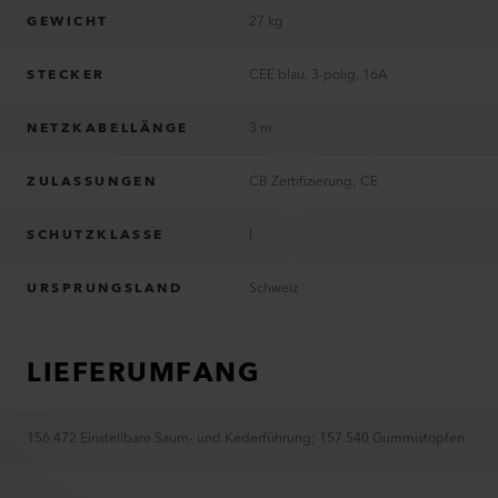
GEWICHT
27 kg
STECKER
CEE blau, 3-polig, 16A
NETZKABELLÄNGE
3 m
ZULASSUNGEN
CB Zertifizierung; CE
SCHUTZKLASSE
I
URSPRUNGSLAND
Schweiz
LIEFERUMFANG
156.472 Einstellbare Saum- und Kederführung
;
157.540 Gummistopfen