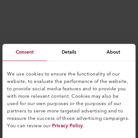
ÄHNLICHE PRODUKTE
Consent
Details
About
Das Beste oder nichts
We use cookies to ensure the functionality of our
website, to evaluate the performance of the website,
to provide social media features and to provide you
with more relevant content. Cookies may also be
used for our own purposes or the purposes of our
partners to serve more targeted advertising and to
measure the success of those advertising campaigns.
You can review our
Privacy Policy
.