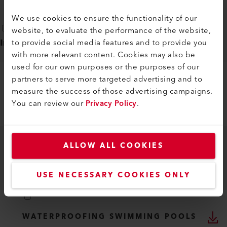
We use cookies to ensure the functionality of our
website, to evaluate the performance of the website,
Industriesegmentsbroschüre
(
3
)
to provide social media features and to provide you
with more relevant content. Cookies may also be
used for our own purposes or the purposes of our
partners to serve more targeted advertising and to
PROFESSIONAL SEALING OF
measure the success of those advertising campaigns.
ONSHORE AQUACULTURE FACILITIES
You can review our
Privacy Policy
.
DE
PDF
ALLOW ALL COOKIES
REPAIR OF LARGE-VOLUME PLASTIC
CONTAINERS
USE NECESSARY COOKIES ONLY
DE
PDF
WATERPROOFING SWIMMING POOLS