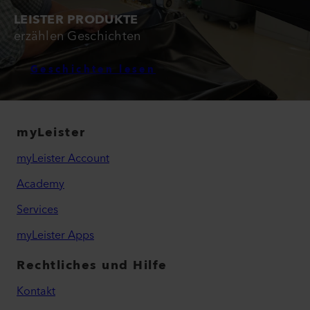
LEISTER PRODUKTE
erzählen Geschichten
Geschichten lesen
myLeister
myLeister Account
Academy
Services
myLeister Apps
Rechtliches und Hilfe
Kontakt