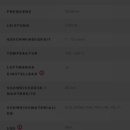
FREQUENZ
50/60 Hz
LEISTUNG
5700 W
GESCHWINDIGKEIT
1 - 12 m/min
TEMPERATUR
100 - 620 °C
LUFTMENGE
Ja
EINSTELLBAR
SCHWEISSDÜSE /
40 mm
NAHTBREITE
SCHWEISSMATERIALI
ECB; EPDM; EVA; FPO; PIB; PO; PVC; PVC-P; TPE; TPO; TPU
EN
Nein
LQS