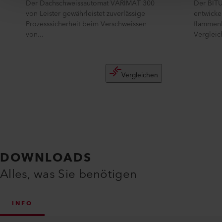
Der Dachschweissautomat VARIMAT 300
Der BIT
von Leister gewährleistet zuverlässige
entwick
Prozesssicherheit beim Verschweissen
flammenl
von...
Vergleich
Vergleichen
DOWNLOADS
Alles, was Sie benötigen
INFO