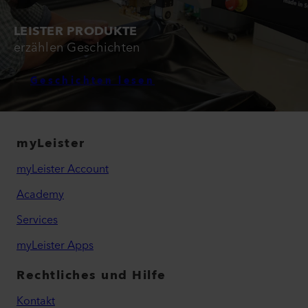
LEISTER PRODUKTE
erzählen Geschichten
Geschichten lesen
myLeister
myLeister Account
Academy
Services
myLeister Apps
Rechtliches und Hilfe
Kontakt