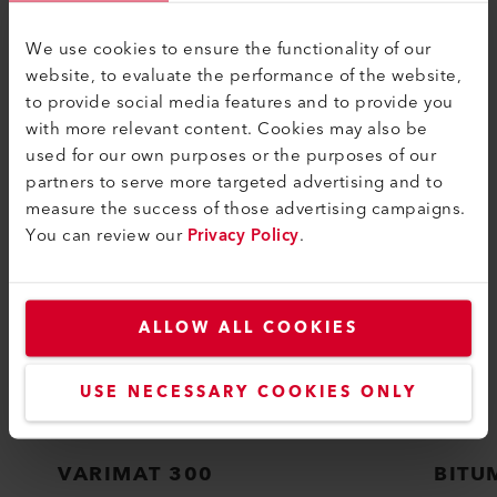
We use cookies to ensure the functionality of our
website, to evaluate the performance of the website,
to provide social media features and to provide you
ÄHNLICHE PRODUKTE
with more relevant content. Cookies may also be
Das Beste oder nichts
used for our own purposes or the purposes of our
partners to serve more targeted advertising and to
measure the success of those advertising campaigns.
You can review our
Privacy Policy
.
ALLOW ALL COOKIES
USE NECESSARY COOKIES ONLY
VARIMAT 300
BITU