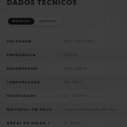
DADOS TÉCNICOS
MÉTRICA
IMPERIAL
VOLTAGEM
100 V; 120 V; 230 V
FREQÜÊNCIA
50/60 Hz
DESEMPENHO
1500 - 2300 W
TEMPERATURA
100 - 580 °C
VELOCIDADE
0.7 - 4.5 m/min
MATERIAL EM ROLO
Diagonal rombo de aço; Rolo de silicone 50 shore A
BOCAL DE SOLDA /
15 - 40 mm