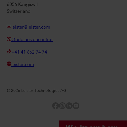
6056 Kaegiswil
Switzerland
leister@leister.com
Onde nos encontrar
+41 41 662 74 74
leister.com
©
2026
Leister Technologies AG
Facebook
Instagram
LinkedIn
YouTube