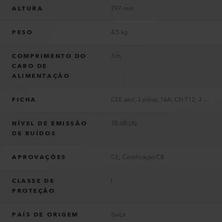
ALTURA
297 mm
PESO
4.5 kg
COMPRIMENTO DO
3 m
CABO DE
ALIMENTAÇÃO
FICHA
CEE azul, 3 pólos, 16A; CH T12, 3 pólos, 10A; JP, 3 pólos, 20A; UE, 3 pólos, 16A; UK, 3 pólos, 13A; US, 2 pólos, 15A, polarizado
NÍVEL DE EMISSÃO
70 dB (A)
DE RUÍDOS
APROVAÇÕES
CE; Certificação CB
CLASSE DE
I
PROTEÇÃO
PAÍS DE ORIGEM
Suíça