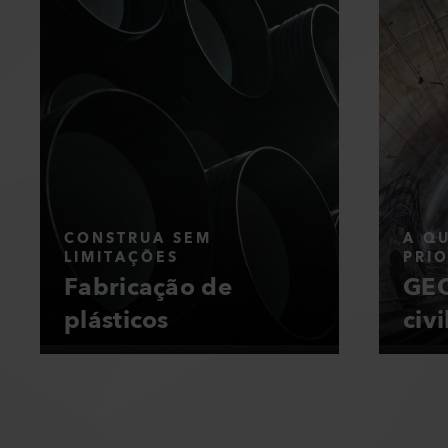
CONSTRUA SEM
A Q
LIMITAÇÕES
PRI
Fabricação de
GEO
plásticos
civi