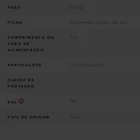
PESO
37.5 kg
FICHA
CEE vermelho, 5-pólos, 16A; sem ficha
COMPRIMENTO DO
5 m
CABO DE
ALIMENTAÇÃO
APROVAÇÕES
CE; Certificação CB
CLASSE DE
I
PROTEÇÃO
Não
RAL
PAÍS DE ORIGEM
Suíça