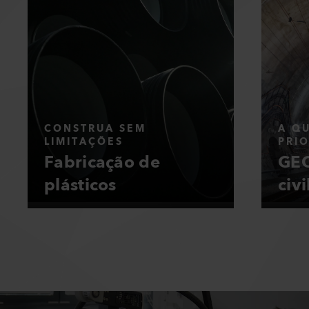
CONSTRUA SEM
A Q
LIMITAÇÕES
PRI
Fabricação de
GEO
plásticos
civi