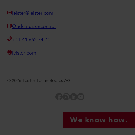
leister@leister.com
Onde nos encontrar
+41 41 662 74 74
leister.com
©
2026
Leister Technologies AG
Facebook
Instagram
LinkedIn
YouTube
We know how.