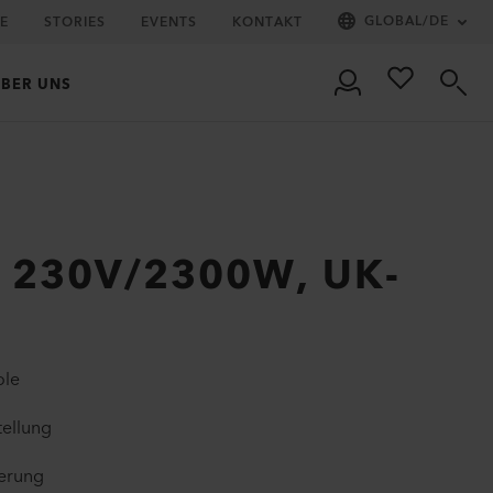
GLOBAL
/
DE
IE
STORIES
EVENTS
KONTAKT
BER UNS
, 230V/2300W, UK-
ole
tellung
uerung