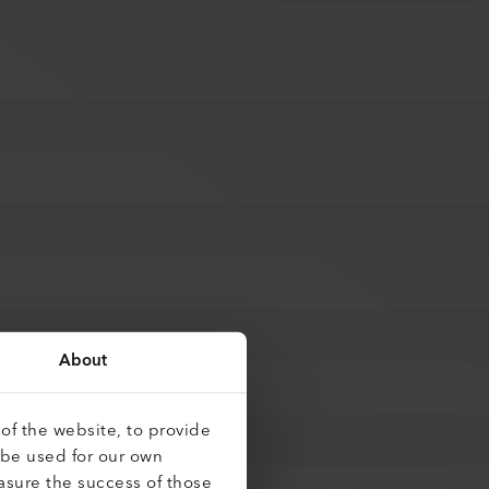
About
of the website, to provide
 be used for our own
asure the success of those