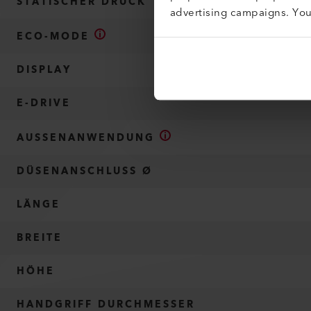
STATISCHER DRUCK
advertising campaigns. Yo
ECO-MODE
DISPLAY
E-DRIVE
AUSSENANWENDUNG
DÜSENANSCHLUSS Ø
LÄNGE
BREITE
HÖHE
HANDGRIFF DURCHMESSER