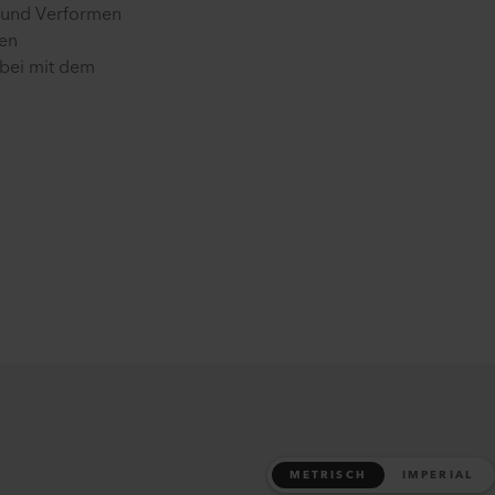
n und Verformen
gen
abei mit dem
METRISCH
IMPERIAL