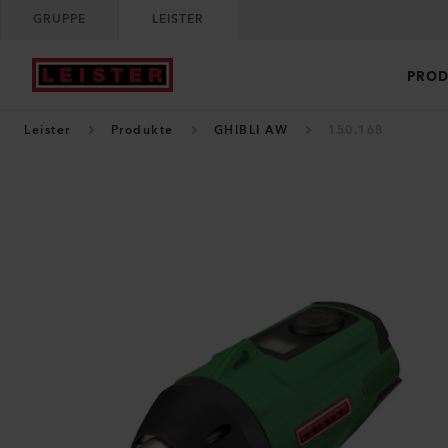
GRUPPE
LEISTER
PROD
Leister
Produkte
GHIBLI AW
150.168